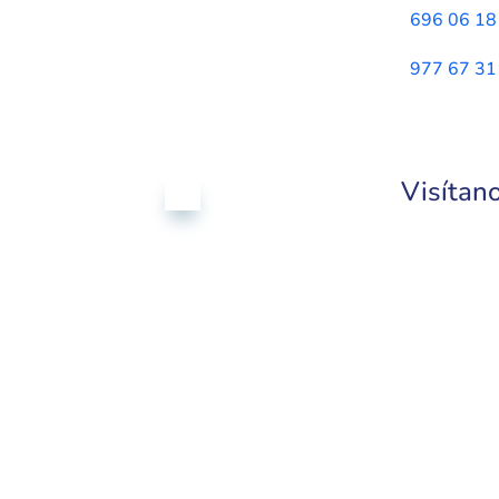
696 06 18
977 67 31
Visítan

Ctra. Barcelona,
CP 43882,Segur de Calaf
España