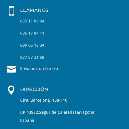

LLÁMANOS
655 11 83 34
605 17 84 11
696 06 18 34
977 67 31 58

Envíanos un correo

DIRECCIÓN
Ctra. Barcelona, 108-110
CP 43882,Segur de Calafell (Tarragona)
España